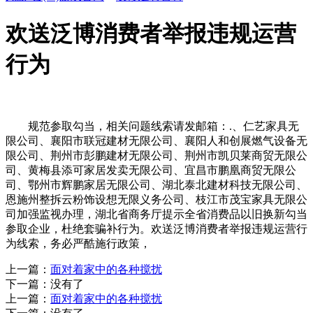
欢送泛博消费者举报违规运营
行为
规范参取勾当，相关问题线索请发邮箱：.、仁艺家具无
限公司、襄阳市联冠建材无限公司、襄阳人和创展燃气设备无
限公司、荆州市彭鹏建材无限公司、荆州市凯贝莱商贸无限公
司、黄梅县添可家居发卖无限公司、宜昌市鹏凰商贸无限公
司、鄂州市辉鹏家居无限公司、湖北泰北建材科技无限公司、
恩施州整拆云粉饰设想无限义务公司、枝江市茂宝家具无限公
司加强监视办理，湖北省商务厅提示全省消费品以旧换新勾当
参取企业，杜绝套骗补行为。欢送泛博消费者举报违规运营行
为线索，务必严酷施行政策，
上一篇：
面对着家中的各种搅扰
下一篇：没有了
上一篇：
面对着家中的各种搅扰