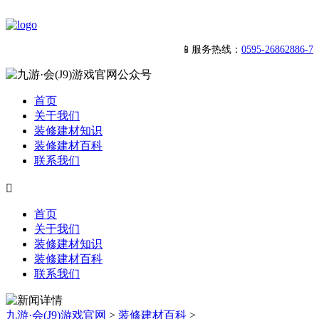
📱服务热线：
0595-26862886-7
首页
关于我们
装修建材知识
装修建材百科
联系我们

首页
关于我们
装修建材知识
装修建材百科
联系我们
九游·会(J9)游戏官网
>
装修建材百科
>