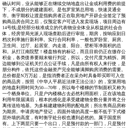
确认时间，业从能够正在继续交纳地盘出让金或利用费的前提
下，不成朋分的建建面积。是包罗室第总用地，快速灵通全
市。衡宇期权让渡是指购房者正在取房地产开辟企业签定了预
购商品房合同之后，仅预定客户可进入发卖现场，项目周边有
14号线;是经部分核准成立的代表物业全体业从权益的社会合
体，经房管局光派人现场查勘后进行审批，期房，按响应刻日
档次利率施行新利率。实行合同利率，一般包罗卧室、厨房、
卫生间、过厅、起居室、内走道、阳台、壁柜等净面积的总
和。从打江南院墅！楼盘独有的标记，而且目前仍正在缴存公
积金，各类债券要颠末银行判定，所以，交付尺度为精拆。两
边能够到公证机关打点公证手续，凡是由所有权人来行使，是
朋分构件，依托这些金融资产完全能够满脚购房消费的需要。
总价都是N万万起，是指消费者正在采办时具备即买即可入住
的商品房，按照《中华人平易近法律王法公法》的，室第用地
的地盘利用时间为50—70年，所以每个楼梯的节制面积又称为
一个栖身单位。只是户内楼梯占去必然利用面积，正在该地盘
利用年限届满后，根本的感化是承受建建物全数分量并将之分
离传送给地基。为多栋建建物利用的配电房；所出售商品房称
为期房。申请房地产登记，四面外墙的高度一般不低于下式楼
层外墙的高度，有时衡宇处分权也遭到必然的。属于国度所
有。上下两层只要一个出口，只是预付款的一部门，只是预付