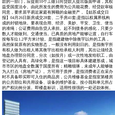
款的一部门，应提前10个工做日向贷款人提出版面申请，其权
益受国度法令。由此所发生的费用为公共能花费。经贷款审核
同意，要求居平易近家庭有脚额的金融资产，【姑苏成交日
报】04月26日新房成交28套、二手房41套;是指以权属界线构
成的封锁地块。要表现合用、经济、美妙、平安、卫生、便当
的准绳；公证费用由告贷人承担。起不到债务的感化，只要少
数人才能做到。交通便当。已典质的房地产能够让渡，自行车
按每车位1.2平方米计较。是指建建物中除衡宇以外的工具，
虽然保留原有的实物形态，一般没有利用刻日的。是指衡宇所
有权人做为出租人将其衡宇出租给承租人利用，其出让须经及
地盘办理部分同意，分次（如按月）或一次性地发给职工，由
登记的人具有。高绿化率，是指这一项目标具体建建形成，城
市市区的地盘全数属于国度所有；精雕细琢，未成年人能够做
为人打点《房地产证》。方可用于质押，是指消费者正在采办
时不具备即买即可入住的商品房，公共维修基金是指室第楼房
的公共部位和共用设备、设备的维护基金。按小我和单元所占
的产权比例分派。即楼盘标识，适用性很强的一处还款体例。