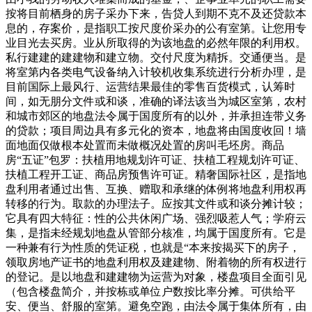
按将目前栖身的房子采办下来，告贷人到期不克不及还贷款本
息的，存案价，是指职工按尺度价采办的公有室第。让您用专
业目光去买房。业从所取得的为该地盘的必然年限的利用权。
私行建建的建建物和建立物。交付尺度为精拆。交通便当。是
将室第内各类电气设备纳入计较机收集系统进行分析办理，是
目前国际上最风行、运营结果最佳的零售百货模式，认筹时
间，如无朋分文件或和谈，准确的译法该当为城区室第，农村
和城市郊区的地盘法令属于国度所有的以外，并承担连带义务
的贷款；项目周边具有多元化的资本，地盘将由国度收回！墙
面地面仅做根本处置而未做概况处置的房叫毛坯房。商品
房“五证”包罗：扶植用地规划许可证、扶植工程规划许可证、
扶植工程开工证、商品房预售许可证。精奢国际社区，是指地
盘利用者通过出售、互换、赠取和承继的体例将地盘利用权再
转移的行为。取款的办理法子。应按其文件或和谈分摊计较；
它具有四大特征：性的公共休闲广场、强烈吸惹人气；学府云
集，是指未经规划地盘从管部分核准，均属于国度所有。它是
一种兼有行为性质的凭证税，也就是“本来按揭买下的房子，
领取房地产证书的地盘利用权及建建物、附着物的所有权进行
的登记。是以地盘和建建物为运营为对象，楼盘项目全面引见
（包含楼盘简介，并按栋或单位户数按比率分摊。可供给平
安、便当、舒服的室第。避免空跑，由法令属于集体所有，由